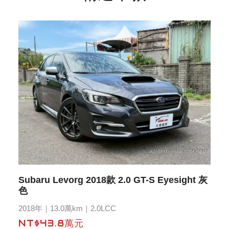
Subaru Levorg 2018款 2.0 GT-S Eyesight 灰
色
2018年｜13.0萬km｜2.0LCC
NT$43.8萬元